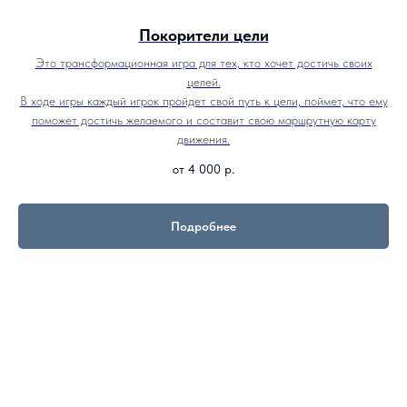
Покорители цели
Это трансформационная игра для тех, кто хочет достичь своих
целей.
В ходе игры каждый игрок пройдет свой путь к цели, поймет, что ему
поможет достичь желаемого и составит свою маршрутную карту
движения.
от 4 000
р.
Подробнее